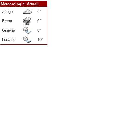
Meteorologici Attuali
Zurigo
6°
Berna
0°
Ginevra
8°
Locarno
10°