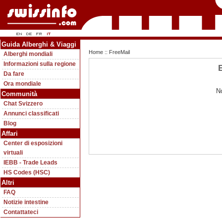
Guida Alberghi & Viaggi
Home
:: FreeMail
Alberghi mondiali
Informazioni sulla regione
Da fare
Ora mondiale
N
Communità
Chat Svizzero
Annunci classificati
Blog
Affari
Center di esposizioni
virtuali
IEBB - Trade Leads
HS Codes (HSC)
Altri
FAQ
Notizie intestine
Contattateci